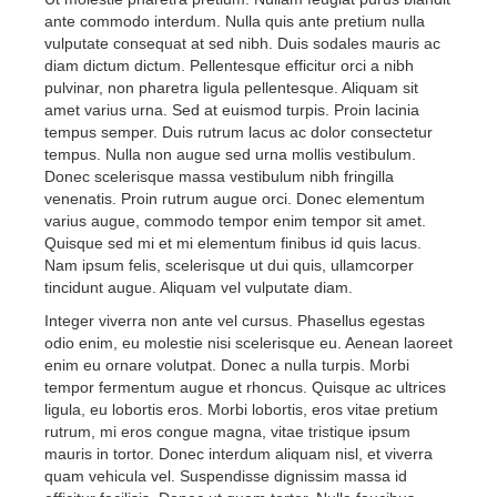
ante commodo interdum. Nulla quis ante pretium nulla
vulputate consequat at sed nibh. Duis sodales mauris ac
diam dictum dictum. Pellentesque efficitur orci a nibh
pulvinar, non pharetra ligula pellentesque. Aliquam sit
amet varius urna. Sed at euismod turpis. Proin lacinia
tempus semper. Duis rutrum lacus ac dolor consectetur
tempus. Nulla non augue sed urna mollis vestibulum.
Donec scelerisque massa vestibulum nibh fringilla
venenatis. Proin rutrum augue orci. Donec elementum
varius augue, commodo tempor enim tempor sit amet.
Quisque sed mi et mi elementum finibus id quis lacus.
Nam ipsum felis, scelerisque ut dui quis, ullamcorper
tincidunt augue. Aliquam vel vulputate diam.
Integer viverra non ante vel cursus. Phasellus egestas
odio enim, eu molestie nisi scelerisque eu. Aenean laoreet
enim eu ornare volutpat. Donec a nulla turpis. Morbi
tempor fermentum augue et rhoncus. Quisque ac ultrices
ligula, eu lobortis eros. Morbi lobortis, eros vitae pretium
rutrum, mi eros congue magna, vitae tristique ipsum
mauris in tortor. Donec interdum aliquam nisl, et viverra
quam vehicula vel. Suspendisse dignissim massa id