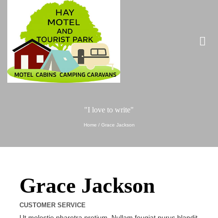
"I love to write"
Home
/
Grace Jackson
Grace Jackson
CUSTOMER SERVICE
Ut molestie pharetra pretium. Nullam feugiat purus blandit