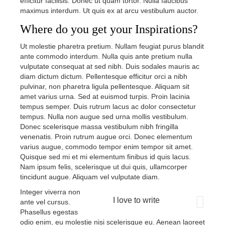
efficitur facilisis. Donec ut quam tortor. Nulla faucibus
maximus interdum. Ut quis ex at arcu vestibulum auctor.
Where do you get your Inspirations?
Ut molestie pharetra pretium. Nullam feugiat purus blandit
ante commodo interdum. Nulla quis ante pretium nulla
vulputate consequat at sed nibh. Duis sodales mauris ac
diam dictum dictum. Pellentesque efficitur orci a nibh
pulvinar, non pharetra ligula pellentesque. Aliquam sit
amet varius urna. Sed at euismod turpis. Proin lacinia
tempus semper. Duis rutrum lacus ac dolor consectetur
tempus. Nulla non augue sed urna mollis vestibulum.
Donec scelerisque massa vestibulum nibh fringilla
venenatis. Proin rutrum augue orci. Donec elementum
varius augue, commodo tempor enim tempor sit amet.
Quisque sed mi et mi elementum finibus id quis lacus.
Nam ipsum felis, scelerisque ut dui quis, ullamcorper
tincidunt augue. Aliquam vel vulputate diam.
Integer viverra non
I love to write
ante vel cursus.
Phasellus egestas
odio enim, eu molestie nisi scelerisque eu. Aenean laoreet