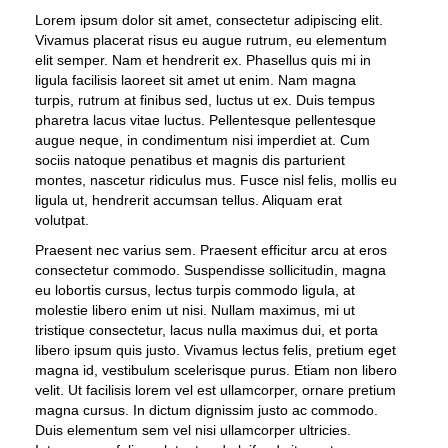
Lorem ipsum dolor sit amet, consectetur adipiscing elit.
Vivamus placerat risus eu augue rutrum, eu elementum
elit semper. Nam et hendrerit ex. Phasellus quis mi in
ligula facilisis laoreet sit amet ut enim. Nam magna
turpis, rutrum at finibus sed, luctus ut ex. Duis tempus
pharetra lacus vitae luctus. Pellentesque pellentesque
augue neque, in condimentum nisi imperdiet at. Cum
sociis natoque penatibus et magnis dis parturient
montes, nascetur ridiculus mus. Fusce nisl felis, mollis eu
ligula ut, hendrerit accumsan tellus. Aliquam erat
volutpat.
Praesent nec varius sem. Praesent efficitur arcu at eros
consectetur commodo. Suspendisse sollicitudin, magna
eu lobortis cursus, lectus turpis commodo ligula, at
molestie libero enim ut nisi. Nullam maximus, mi ut
tristique consectetur, lacus nulla maximus dui, et porta
libero ipsum quis justo. Vivamus lectus felis, pretium eget
magna id, vestibulum scelerisque purus. Etiam non libero
velit. Ut facilisis lorem vel est ullamcorper, ornare pretium
magna cursus. In dictum dignissim justo ac commodo.
Duis elementum sem vel nisi ullamcorper ultricies.